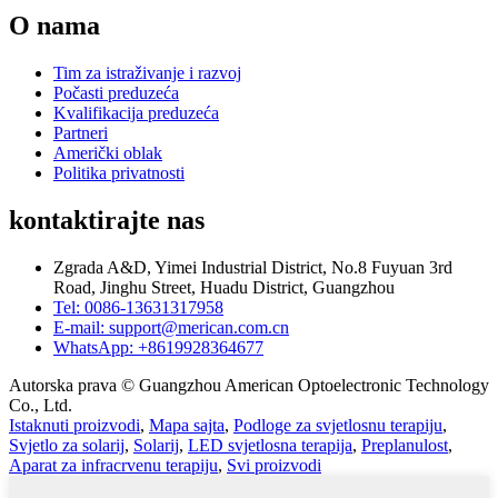
O nama
Tim za istraživanje i razvoj
Počasti preduzeća
Kvalifikacija preduzeća
Partneri
Američki oblak
Politika privatnosti
kontaktirajte nas
Zgrada A&D, Yimei Industrial District, No.8 Fuyuan 3rd
Road, Jinghu Street, Huadu District, Guangzhou
Tel: 0086-13631317958
E-mail: support@merican.com.cn
WhatsApp: +8619928364677
Autorska prava © Guangzhou American Optoelectronic Technology
Co., Ltd.
Istaknuti proizvodi
,
Mapa sajta
,
Podloge za svjetlosnu terapiju
,
Svjetlo za solarij
,
Solarij
,
LED svjetlosna terapija
,
Preplanulost
,
Aparat za infracrvenu terapiju
,
Svi proizvodi