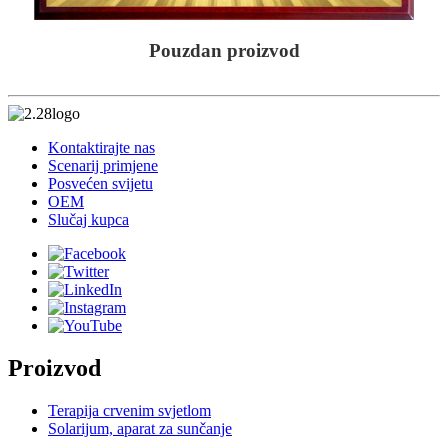
Pouzdan proizvod
Kontaktirajte nas
Scenarij primjene
Posvećen svijetu
OEM
Slučaj kupca
Proizvod
Terapija crvenim svjetlom
Solarijum, aparat za sunčanje