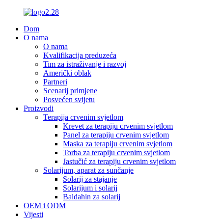
Dom
O nama
O nama
Kvalifikacija preduzeća
Tim za istraživanje i razvoj
Američki oblak
Partneri
Scenarij primjene
Posvećen svijetu
Proizvodi
Terapija crvenim svjetlom
Krevet za terapiju crvenim svjetlom
Panel za terapiju crvenim svjetlom
Maska za terapiju crvenim svjetlom
Torba za terapiju crvenim svjetlom
Jastučić za terapiju crvenim svjetlom
Solarijum, aparat za sunčanje
Solarij za stajanje
Solarijum i solarij
Baldahin za solarij
OEM i ODM
Vijesti