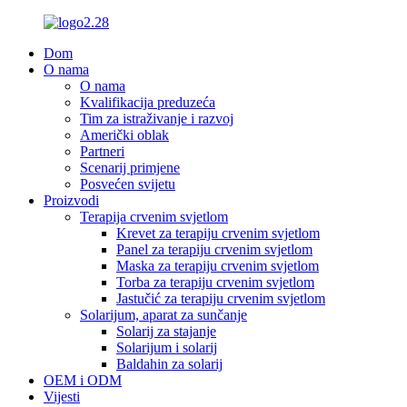
Dom
O nama
O nama
Kvalifikacija preduzeća
Tim za istraživanje i razvoj
Američki oblak
Partneri
Scenarij primjene
Posvećen svijetu
Proizvodi
Terapija crvenim svjetlom
Krevet za terapiju crvenim svjetlom
Panel za terapiju crvenim svjetlom
Maska za terapiju crvenim svjetlom
Torba za terapiju crvenim svjetlom
Jastučić za terapiju crvenim svjetlom
Solarijum, aparat za sunčanje
Solarij za stajanje
Solarijum i solarij
Baldahin za solarij
OEM i ODM
Vijesti