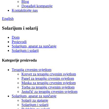
Blog
Događaji kompanije
Kontaktirajte nas
English
Solarijum i solarij
Dom
Proizvodi
Solarijum, aparat za sunčanje
Solarijum i solarij
Kategorije proizvoda
Terapija crvenim svjetlom
Krevet za terapiju crvenim svjetlom
Panel za terapiju crvenim svjetlom
Maska za terapiju crvenim svjetlom
Torba za terapiju crvenim svjetlom
Jastučić za terapiju crvenim svjetlom
Solarijum, aparat za sunčanje
Solarij za stajanje
Solarijum i solarij