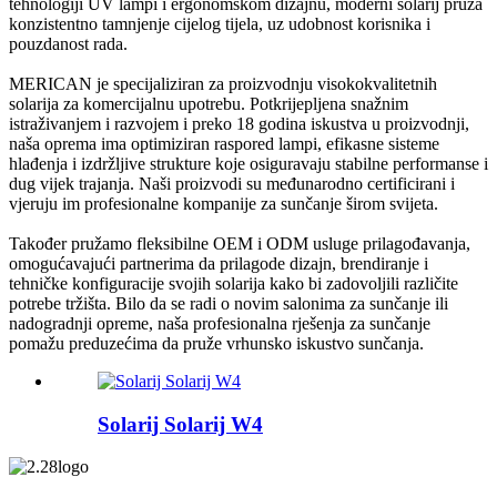
tehnologiji UV lampi i ergonomskom dizajnu, moderni solarij pruža
konzistentno tamnjenje cijelog tijela, uz udobnost korisnika i
pouzdanost rada.
MERICAN je specijaliziran za proizvodnju visokokvalitetnih
solarija za komercijalnu upotrebu. Potkrijepljena snažnim
istraživanjem i razvojem i preko 18 godina iskustva u proizvodnji,
naša oprema ima optimiziran raspored lampi, efikasne sisteme
hlađenja i izdržljive strukture koje osiguravaju stabilne performanse i
dug vijek trajanja. Naši proizvodi su međunarodno certificirani i
vjeruju im profesionalne kompanije za sunčanje širom svijeta.
Također pružamo fleksibilne OEM i ODM usluge prilagođavanja,
omogućavajući partnerima da prilagode dizajn, brendiranje i
tehničke konfiguracije svojih solarija kako bi zadovoljili različite
potrebe tržišta. Bilo da se radi o novim salonima za sunčanje ili
nadogradnji opreme, naša profesionalna rješenja za sunčanje
pomažu preduzećima da pruže vrhunsko iskustvo sunčanja.
Solarij Solarij W4