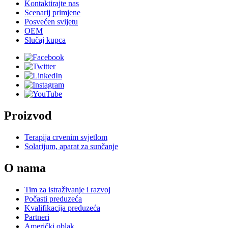
Kontaktirajte nas
Scenarij primjene
Posvećen svijetu
OEM
Slučaj kupca
Proizvod
Terapija crvenim svjetlom
Solarijum, aparat za sunčanje
O nama
Tim za istraživanje i razvoj
Počasti preduzeća
Kvalifikacija preduzeća
Partneri
Američki oblak