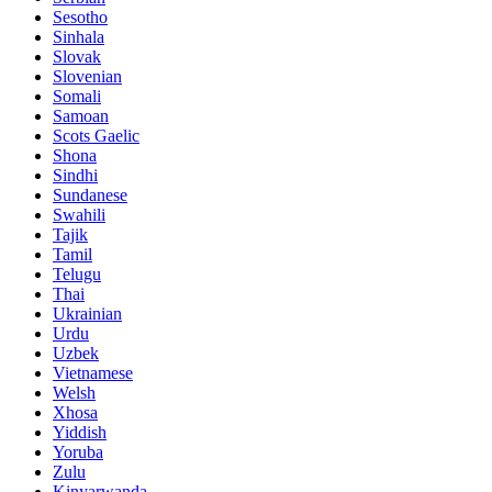
Sesotho
Sinhala
Slovak
Slovenian
Somali
Samoan
Scots Gaelic
Shona
Sindhi
Sundanese
Swahili
Tajik
Tamil
Telugu
Thai
Ukrainian
Urdu
Uzbek
Vietnamese
Welsh
Xhosa
Yiddish
Yoruba
Zulu
Kinyarwanda