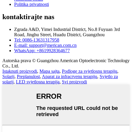
Politika privatnosti
kontaktirajte nas
Zgrada A&D, Yimei Industrial District, No.8 Fuyuan 3rd
Road, Jinghu Street, Huadu District, Guangzhou
Tel: 0086-13631317958
E-mail: support@merican.com.cn
WhatsApp: +8619928364677
Autorska prava © Guangzhou American Optoelectronic Technology
Co., Ltd.
Istaknuti proizvodi
,
Mapa sajta
,
Podloge za svjetlosnu terapiju
,
Solarij
,
Preplanulost
,
Aparat za infracrvenu terapiju
,
Svjetlo za
solarij
,
LED svjetlosna terapija
,
Svi proizvodi