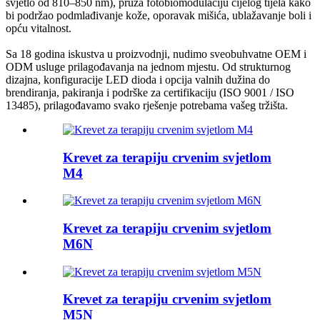
svjetlo od 810–850 nm), pruža fotobiomodulaciju cijelog tijela kako
bi podržao podmlađivanje kože, oporavak mišića, ublažavanje boli i
opću vitalnost.
Sa 18 godina iskustva u proizvodnji, nudimo sveobuhvatne OEM i
ODM usluge prilagođavanja na jednom mjestu. Od strukturnog
dizajna, konfiguracije LED dioda i opcija valnih dužina do
brendiranja, pakiranja i podrške za certifikaciju (ISO 9001 / ISO
13485), prilagođavamo svako rješenje potrebama vašeg tržišta.
Krevet za terapiju crvenim svjetlom
M4
Krevet za terapiju crvenim svjetlom
M6N
Krevet za terapiju crvenim svjetlom
M5N