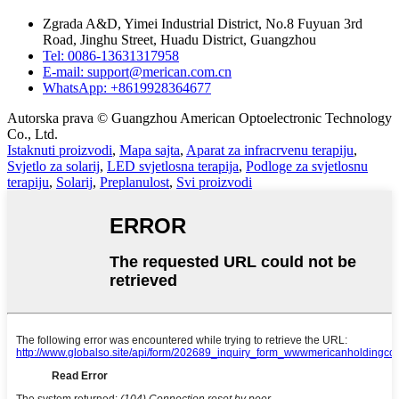
Zgrada A&D, Yimei Industrial District, No.8 Fuyuan 3rd
Road, Jinghu Street, Huadu District, Guangzhou
Tel: 0086-13631317958
E-mail: support@merican.com.cn
WhatsApp: +8619928364677
Autorska prava © Guangzhou American Optoelectronic Technology
Co., Ltd.
Istaknuti proizvodi
,
Mapa sajta
,
Aparat za infracrvenu terapiju
,
Svjetlo za solarij
,
LED svjetlosna terapija
,
Podloge za svjetlosnu
terapiju
,
Solarij
,
Preplanulost
,
Svi proizvodi