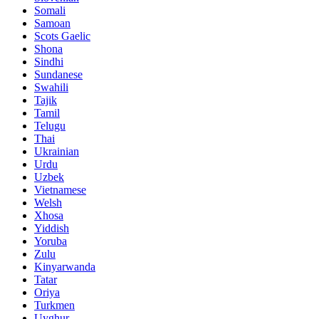
Somali
Samoan
Scots Gaelic
Shona
Sindhi
Sundanese
Swahili
Tajik
Tamil
Telugu
Thai
Ukrainian
Urdu
Uzbek
Vietnamese
Welsh
Xhosa
Yiddish
Yoruba
Zulu
Kinyarwanda
Tatar
Oriya
Turkmen
Uyghur