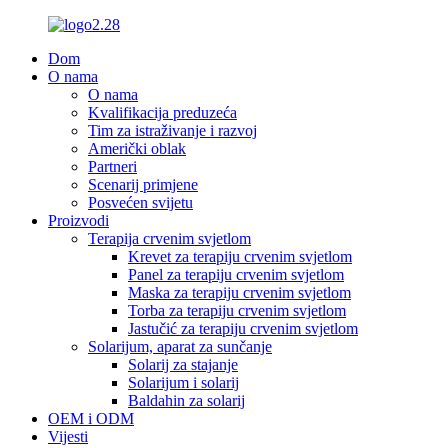
Dom
O nama
O nama
Kvalifikacija preduzeća
Tim za istraživanje i razvoj
Američki oblak
Partneri
Scenarij primjene
Posvećen svijetu
Proizvodi
Terapija crvenim svjetlom
Krevet za terapiju crvenim svjetlom
Panel za terapiju crvenim svjetlom
Maska za terapiju crvenim svjetlom
Torba za terapiju crvenim svjetlom
Jastučić za terapiju crvenim svjetlom
Solarijum, aparat za sunčanje
Solarij za stajanje
Solarijum i solarij
Baldahin za solarij
OEM i ODM
Vijesti