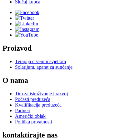
Slučaj kupca
Proizvod
Terapija crvenim svjetlom
Solarijum, aparat za sunčanje
O nama
Tim za istraživanje i razvoj
Počasti preduzeća
Kvalifikacija preduzeća
Partneri
Američki oblak
Politika privatnosti
kontaktirajte nas