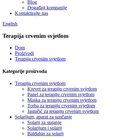
Blog
Događaji kompanije
Kontaktirajte nas
English
Terapija crvenim svjetlom
Dom
Proizvodi
Terapija crvenim svjetlom
Kategorije proizvoda
Terapija crvenim svjetlom
Krevet za terapiju crvenim svjetlom
Panel za terapiju crvenim svjetlom
Maska za terapiju crvenim svjetlom
Torba za terapiju crvenim svjetlom
Jastučić za terapiju crvenim svjetlom
Solarijum, aparat za sunčanje
Solarij za stajanje
Solarijum i solarij
Baldahin za solarij