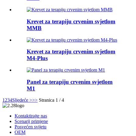
Krevet za terapiju crvenim svjetlom
MMB
Krevet za terapiju crvenim svjetlom
M4-Plus
Panel za terapiju crvenim svjetlom
M1
1
2
3
4
Sljedeće >
>>
Stranica 1 / 4
Kontaktirajte nas
Scenarij primjene
Posvećen svijetu
OEM