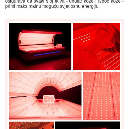
osigurava da svaki sloj tkiva - unutar kože i ispod kože -
primi maksimalnu moguću svjetlosnu energiju.