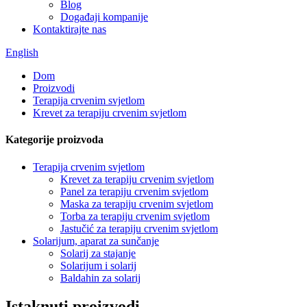
Blog
Događaji kompanije
Kontaktirajte nas
English
Dom
Proizvodi
Terapija crvenim svjetlom
Krevet za terapiju crvenim svjetlom
Kategorije proizvoda
Terapija crvenim svjetlom
Krevet za terapiju crvenim svjetlom
Panel za terapiju crvenim svjetlom
Maska za terapiju crvenim svjetlom
Torba za terapiju crvenim svjetlom
Jastučić za terapiju crvenim svjetlom
Solarijum, aparat za sunčanje
Solarij za stajanje
Solarijum i solarij
Baldahin za solarij
Istaknuti proizvodi