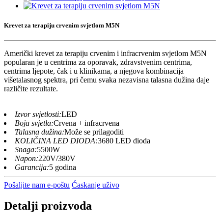
Krevet za terapiju crvenim svjetlom M5N
Američki krevet za terapiju crvenim i infracrvenim svjetlom M5N
popularan je u centrima za oporavak, zdravstvenim centrima,
centrima ljepote, čak i u klinikama, a njegova kombinacija
višetalasnog spektra, pri čemu svaka nezavisna talasna dužina daje
različite rezultate.
Izvor svjetlosti:
LED
Boja svjetla:
Crvena + infracrvena
Talasna dužina:
Može se prilagoditi
KOLIČINA LED DIODA:
3680 LED dioda
Snaga:
5500W
Napon:
220V/380V
Garancija:
5 godina
Pošaljite nam e-poštu
Ćaskanje uživo
Detalji proizvoda