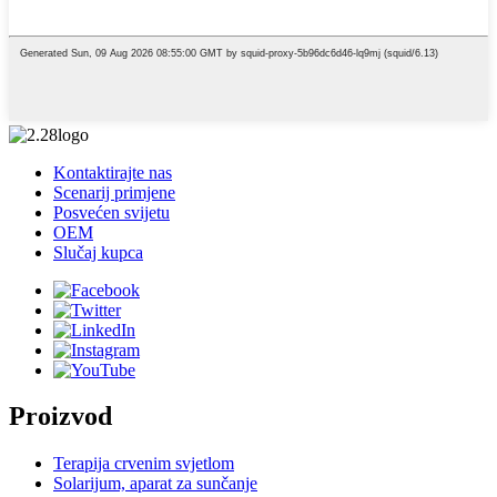
Kontaktirajte nas
Scenarij primjene
Posvećen svijetu
OEM
Slučaj kupca
Proizvod
Terapija crvenim svjetlom
Solarijum, aparat za sunčanje