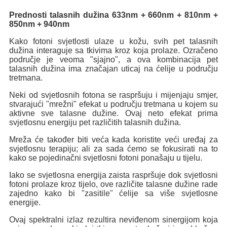
Prednosti talasnih dužina 633nm + 660nm + 810nm +
850nm + 940nm
Kako fotoni svjetlosti ulaze u kožu, svih pet talasnih
dužina interaguje sa tkivima kroz koja prolaze. Ozračeno
područje je veoma "sjajno", a ova kombinacija pet
talasnih dužina ima značajan uticaj na ćelije u području
tretmana.
Neki od svjetlosnih fotona se raspršuju i mijenjaju smjer,
stvarajući "mrežni" efekat u području tretmana u kojem su
aktivne sve talasne dužine. Ovaj neto efekat prima
svjetlosnu energiju pet različitih talasnih dužina.
Mreža će također biti veća kada koristite veći uređaj za
svjetlosnu terapiju; ali za sada ćemo se fokusirati na to
kako se pojedinačni svjetlosni fotoni ponašaju u tijelu.
Iako se svjetlosna energija zaista raspršuje dok svjetlosni
fotoni prolaze kroz tijelo, ove različite talasne dužine rade
zajedno kako bi "zasitile" ćelije sa više svjetlosne
energije.
Ovaj spektralni izlaz rezultira neviđenom sinergijom koja