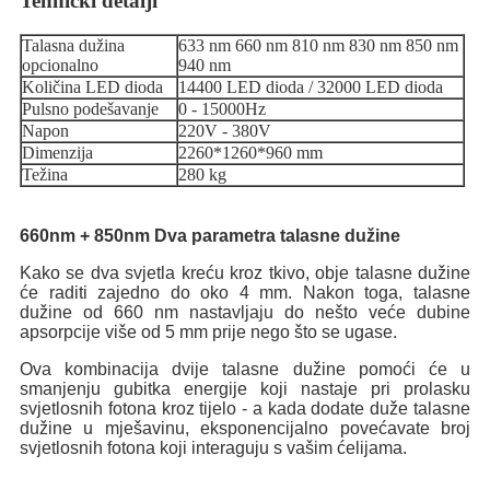
Tehnički detalji
Talasna dužina
633 nm 660 nm 810 nm 830 nm 850 nm
opcionalno
940 nm
Količina LED dioda
14400 LED dioda / 32000 LED dioda
Pulsno podešavanje
0 - 15000Hz
Napon
220V - 380V
Dimenzija
2260*1260*960 mm
Težina
280 kg
660nm + 850nm Dva parametra talasne dužine
Kako se dva svjetla kreću kroz tkivo, obje talasne dužine
će raditi zajedno do oko 4 mm. Nakon toga, talasne
dužine od 660 nm nastavljaju do nešto veće dubine
apsorpcije više od 5 mm prije nego što se ugase.
Ova kombinacija dvije talasne dužine pomoći će u
smanjenju gubitka energije koji nastaje pri prolasku
svjetlosnih fotona kroz tijelo - a kada dodate duže talasne
dužine u mješavinu, eksponencijalno povećavate broj
svjetlosnih fotona koji interaguju s vašim ćelijama.