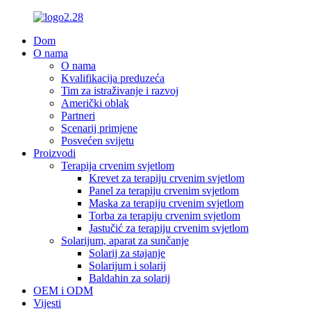
Dom
O nama
O nama
Kvalifikacija preduzeća
Tim za istraživanje i razvoj
Američki oblak
Partneri
Scenarij primjene
Posvećen svijetu
Proizvodi
Terapija crvenim svjetlom
Krevet za terapiju crvenim svjetlom
Panel za terapiju crvenim svjetlom
Maska za terapiju crvenim svjetlom
Torba za terapiju crvenim svjetlom
Jastučić za terapiju crvenim svjetlom
Solarijum, aparat za sunčanje
Solarij za stajanje
Solarijum i solarij
Baldahin za solarij
OEM i ODM
Vijesti