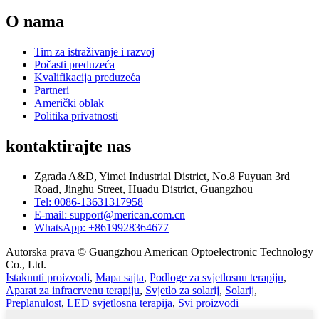
O nama
Tim za istraživanje i razvoj
Počasti preduzeća
Kvalifikacija preduzeća
Partneri
Američki oblak
Politika privatnosti
kontaktirajte nas
Zgrada A&D, Yimei Industrial District, No.8 Fuyuan 3rd
Road, Jinghu Street, Huadu District, Guangzhou
Tel: 0086-13631317958
E-mail: support@merican.com.cn
WhatsApp: +8619928364677
Autorska prava © Guangzhou American Optoelectronic Technology
Co., Ltd.
Istaknuti proizvodi
,
Mapa sajta
,
Podloge za svjetlosnu terapiju
,
Aparat za infracrvenu terapiju
,
Svjetlo za solarij
,
Solarij
,
Preplanulost
,
LED svjetlosna terapija
,
Svi proizvodi