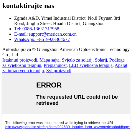
kontaktirajte nas
Zgrada A&D, Yimei Industrial District, No.8 Fuyuan 3rd
Road, Jinghu Street, Huadu District, Guangzhou
Tel: 0086-13631317958
E-mail: support@merican.com.cn
WhatsApp: +8619928364677
Autorska prava © Guangzhou American Optoelectronic Technology
Co., Ltd.
Istaknuti proizvodi
,
Mapa sajta
,
Svjetlo za solarij
,
Solarij
,
Podloge
za svjetlosnu terapiju
,
Preplanulost
,
LED svjetlosna terapija
,
Aparat
za infracrvenu terapiju
,
Svi proizvodi