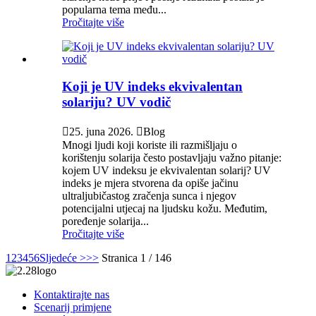
popularna tema među...
Pročitajte više
Koji je UV indeks ekvivalentan
solariju? UV vodič

25. juna 2026.

Blog
Mnogi ljudi koji koriste ili razmišljaju o
korištenju solarija često postavljaju važno pitanje:
kojem UV indeksu je ekvivalentan solarij? UV
indeks je mjera stvorena da opiše jačinu
ultraljubičastog zračenja sunca i njegov
potencijalni utjecaj na ljudsku kožu. Međutim,
poređenje solarija...
Pročitajte više
1
2
3
4
5
6
Sljedeće >
>>
Stranica 1 / 146
Kontaktirajte nas
Scenarij primjene