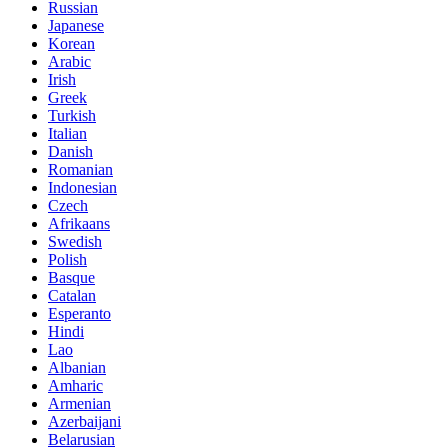
Russian
Japanese
Korean
Arabic
Irish
Greek
Turkish
Italian
Danish
Romanian
Indonesian
Czech
Afrikaans
Swedish
Polish
Basque
Catalan
Esperanto
Hindi
Lao
Albanian
Amharic
Armenian
Azerbaijani
Belarusian