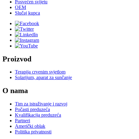
Posvećen svijetu
OEM
Slučaj kupca
Proizvod
Terapija crvenim svjetlom
Solarijum, aparat za sunčanje
O nama
Tim za istraživanje i razvoj
Počasti preduzeća
Kvalifikacija preduzeća
Partneri
Američki oblak
Politika privatnosti