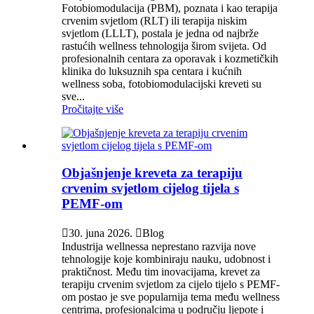
Fotobiomodulacija (PBM), poznata i kao terapija
crvenim svjetlom (RLT) ili terapija niskim
svjetlom (LLLT), postala je jedna od najbrže
rastućih wellness tehnologija širom svijeta. Od
profesionalnih centara za oporavak i kozmetičkih
klinika do luksuznih spa centara i kućnih
wellness soba, fotobiomodulacijski kreveti su
sve...
Pročitajte više
Objašnjenje kreveta za terapiju
crvenim svjetlom cijelog tijela s
PEMF-om

30. juna 2026.

Blog
Industrija wellnessa neprestano razvija nove
tehnologije koje kombiniraju nauku, udobnost i
praktičnost. Među tim inovacijama, krevet za
terapiju crvenim svjetlom za cijelo tijelo s PEMF-
om postao je sve popularnija tema među wellness
centrima, profesionalcima u području ljepote i