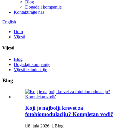
Blog
Događaji kompanije
Kontaktirajte nas
English
Dom
Vijesti
Vijesti
Blog
Događaji kompanije
Vijesti iz industrije
Blog
Koji je najbolji krevet za
fotobiomodulaciju? Kompletan vodič

8. jula 2026.

Blog