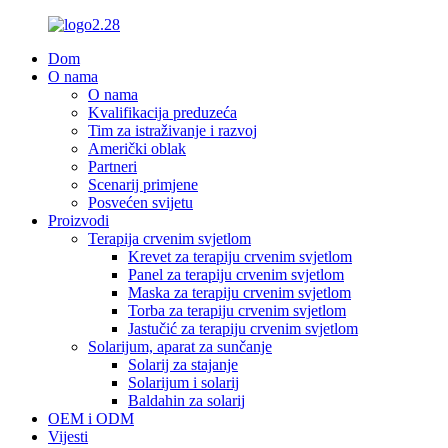
Dom
O nama
O nama
Kvalifikacija preduzeća
Tim za istraživanje i razvoj
Američki oblak
Partneri
Scenarij primjene
Posvećen svijetu
Proizvodi
Terapija crvenim svjetlom
Krevet za terapiju crvenim svjetlom
Panel za terapiju crvenim svjetlom
Maska za terapiju crvenim svjetlom
Torba za terapiju crvenim svjetlom
Jastučić za terapiju crvenim svjetlom
Solarijum, aparat za sunčanje
Solarij za stajanje
Solarijum i solarij
Baldahin za solarij
OEM i ODM
Vijesti