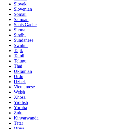
Slovak
Slovenian
Somali
Samoan
Scots Gaelic
Shona
Sindhi
Sundanese
Swahili
Tajik
Tamil
Telugu
Thai
Ukrainian
Urdu
Uzbek
Vietnamese
Welsh
Xhosa
Yiddish
Yoruba
Zulu
Kinyarwanda
Tatar
Oriya