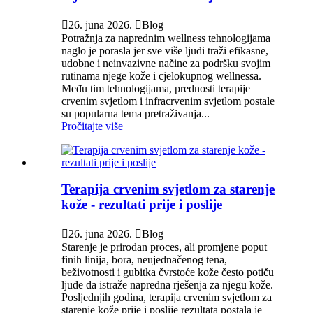

26. juna 2026.

Blog
Potražnja za naprednim wellness tehnologijama
naglo je porasla jer sve više ljudi traži efikasne,
udobne i neinvazivne načine za podršku svojim
rutinama njege kože i cjelokupnog wellnessa.
Među tim tehnologijama, prednosti terapije
crvenim svjetlom i infracrvenim svjetlom postale
su popularna tema pretraživanja...
Pročitajte više
Terapija crvenim svjetlom za starenje
kože - rezultati prije i poslije

26. juna 2026.

Blog
Starenje je prirodan proces, ali promjene poput
finih linija, bora, neujednačenog tena,
beživotnosti i gubitka čvrstoće kože često potiču
ljude da istraže napredna rješenja za njegu kože.
Posljednjih godina, terapija crvenim svjetlom za
starenje kože prije i poslije rezultata postala je