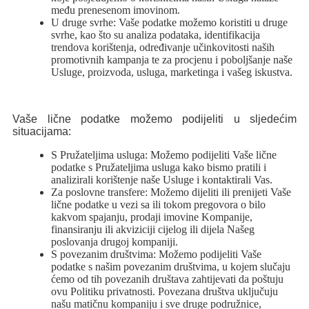
među prenesenom imovinom.
U druge svrhe: Vaše podatke možemo koristiti u druge
svrhe, kao što su analiza podataka, identifikacija
trendova korištenja, određivanje učinkovitosti naših
promotivnih kampanja te za procjenu i poboljšanje naše
Usluge, proizvoda, usluga, marketinga i vašeg iskustva.
Vaše lične podatke možemo podijeliti u sljedećim
situacijama:
S Pružateljima usluga: Možemo podijeliti Vaše lične
podatke s Pružateljima usluga kako bismo pratili i
analizirali korištenje naše Usluge i kontaktirali Vas.
Za poslovne transfere: Možemo dijeliti ili prenijeti Vaše
lične podatke u vezi sa ili tokom pregovora o bilo
kakvom spajanju, prodaji imovine Kompanije,
finansiranju ili akviziciji cijelog ili dijela Našeg
poslovanja drugoj kompaniji.
S povezanim društvima: Možemo podijeliti Vaše
podatke s našim povezanim društvima, u kojem slučaju
ćemo od tih povezanih društava zahtijevati da poštuju
ovu Politiku privatnosti. Povezana društva uključuju
našu matičnu kompaniju i sve druge podružnice,