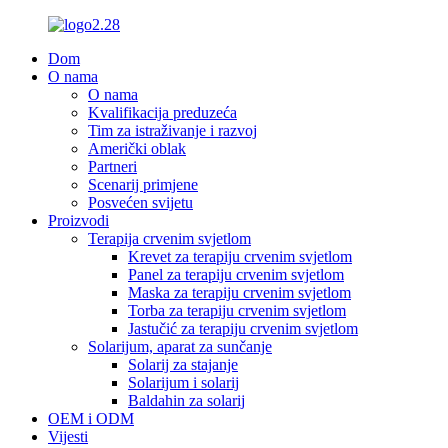
Dom
O nama
O nama
Kvalifikacija preduzeća
Tim za istraživanje i razvoj
Američki oblak
Partneri
Scenarij primjene
Posvećen svijetu
Proizvodi
Terapija crvenim svjetlom
Krevet za terapiju crvenim svjetlom
Panel za terapiju crvenim svjetlom
Maska za terapiju crvenim svjetlom
Torba za terapiju crvenim svjetlom
Jastučić za terapiju crvenim svjetlom
Solarijum, aparat za sunčanje
Solarij za stajanje
Solarijum i solarij
Baldahin za solarij
OEM i ODM
Vijesti