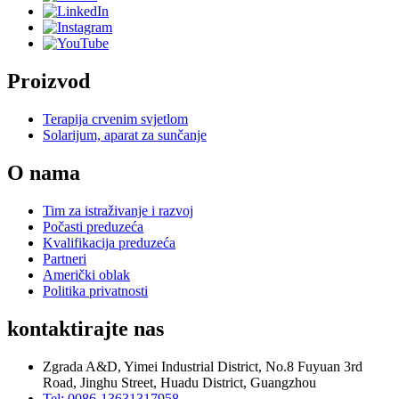
Proizvod
Terapija crvenim svjetlom
Solarijum, aparat za sunčanje
O nama
Tim za istraživanje i razvoj
Počasti preduzeća
Kvalifikacija preduzeća
Partneri
Američki oblak
Politika privatnosti
kontaktirajte nas
Zgrada A&D, Yimei Industrial District, No.8 Fuyuan 3rd
Road, Jinghu Street, Huadu District, Guangzhou
Tel: 0086-13631317958