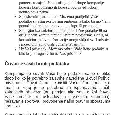
partnere u zajedničkom ulaganju ili druge kompanije
koje mi kontroliramo ili koje su pod zajedničkom
kontrolom s nama.
S poslovnim partnerima: Možemo podijeliti Vaše
podatke s našim poslovnim partnerima kako bismo Vam
ponudili određene proizvode, usluge ili promocije.
S drugim korisnicima: kada dijelite lične podatke ili na
drugi način komunicirate u javnim prostorima s drugim
korisnicima, takve informacije mogu vidjeti svi korisnici
i mogu biti javno distribuirane izvan njih.
Uz Vaš pristanak: Možemo otkriti Vaše lične podatke u
bilo koju drugu svrhu uz Vaš pristanak.
Čuvanje vaših ličnih podataka
Kompanija će čuvati Vaše lične podatke samo onoliko
dugo koliko je potrebno za svrhe navedene u ovoj Politici
privatnosti. Čuvat ćemo i koristiti Vaše lične podatke u
mjeri u kojoj je to potrebno za ispunjavanje naših
zakonskih obaveza (na primjer, ako smo dužni čuvati
Vaše podatke radi usklađivanja s važećim zakonima),
rješavanje sporova i provođenje naših pravnih sporazuma
i politika.
Kompanija će također zadržati podatke o korištenju za