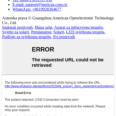
E-mail: support@merican.com.cn
WhatsApp: +8619928364677
Autorska prava © Guangzhou American Optoelectronic Technology
Co., Ltd.
Istaknuti proizvodi
,
Mapa sajta
,
Aparat za infracrvenu terapiju
,
Svjetlo za solarij
,
Preplanulost
,
Solarij
,
LED svjetlosna terapija
,
Podloge za svjetlosnu terapiju
,
Svi proizvodi