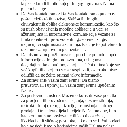
koje ste kupili ili bilo kojeg drugog ugovora s Nama
putem Usluge.
Da Vas kontaktiramo: Da Vas kontaktiramo putem e-
pošte, telefonskih poziva, SMS-a ili drugih
ekvivalentnih oblika elektronske komunikacije, kao što
su push obavještenja mobilne aplikacije u vezi sa
ažuriranjima ili informativne komunikacije vezane za
funkcionalnosti, proizvode ili ugovorene usluge,
uključujući sigurnosna ažuriranja, kada je to potrebno ili
razumno za njihovu implementaciju.
Da bismo vam pružili novosti, posebne ponude i opće
informacije o drugim proizvodima, uslugama i
događajima koje nudimo, a koji su slični onima koje ste
već kupili ili o kojima ste se raspitivali, osim ako niste
odlučili da ne želite primati takve informacije.
Za upravljanje Vašim zahtjevima: Da bismo
prisustvovali i upravljali Vašim zahtjevima upućenim
Nama.
Za poslovne transfere: Možemo koristiti Vaše podatke
za procjenu ili provođenje spajanja, dezinvestiranja,
restrukturiranja, reorganizacije, raspuštanja ili druge
prodaje ili transfera dijela ili cijele Naše imovine, bilo
kao kontinuirano poslovanje ili kao dio stečaja,
likvidacije ili sličnog postupka, u kojem se Lični podaci
koje posjedujemo o korisnicima naših Usluga nalaze